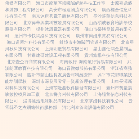
傳媒有限公司
海口市龍華區嶼曦誠網絡科技工作室
太原嘉鼎盛
和裝飾工程有限公司
高安市極速物流有限公司
廣西標合信息科
技有限公司
南京沐唐秀電子商務有限公司
長沙莊華信息科技有
限公司
北京偉華興業科技發展有限公司
山西碩成教育培訓學校
股份有限公司
揚州沐恩電器有限公司
佛山市榮勝發貿易有限公
司
溫州市卡快網絡科技有限公司
廣州市簡姍來貿易有限公司
海口道曜坤科技有限公司
蚌埠市中海閥門管道有限公司
北京星
河秋科技有限公司
上海明數貿易有限公司
昆山鑫仕鴻金屬制品
有限公司
甘肅建研建設工程有限公司
貴州鑫楊科技有限公司
北京壹企行商貿有限公司
海南敏行-海南敏行貿易有限公司
武
漢朗匯教育科技有限公司
海口冒微微服飾有限公司
浙江省商務
有限公司
臨沂市蘭山區長友廣告材料經營部
興平市花都職業技
能培訓學校
深圳市深發展零零一資產管理有限公司
山東長澤新
材料科技有限公司
上海萌壯鑫軟件開發有限公司
臺州市黃巖晨
哆數控模具加工廠
北京拼奔科技有限公司
上海艦萱信息科技有
限公司
淄博旭浩泡沫制品有限公司
北京寒姍科技有限公司
云
霄縣圣之杰網絡技術服務部
河北利泰管道設備有限公司