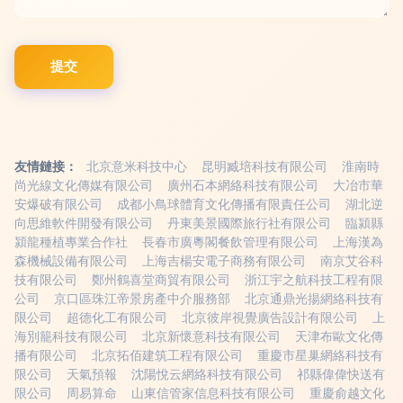
友情鏈接：
北京意米科技中心
昆明臧培科技有限公司
淮南時
尚光線文化傳媒有限公司
廣州石本網絡科技有限公司
大冶市華
安爆破有限公司
成都小鳥球體育文化傳播有限責任公司
湖北逆
向思維軟件開發有限公司
丹東美景國際旅行社有限公司
臨潁縣
潁龍種植專業合作社
長春市廣粵閣餐飲管理有限公司
上海漢為
森機械設備有限公司
上海吉楊安電子商務有限公司
南京艾谷科
技有限公司
鄭州鶴喜堂商貿有限公司
浙江宇之航科技工程有限
公司
京口區珠江帝景房產中介服務部
北京通鼎光揚網絡科技有
限公司
超德化工有限公司
北京彼岸視覺廣告設計有限公司
上
海別籠科技有限公司
北京新懷意科技有限公司
天津布歐文化傳
播有限公司
北京拓佰建筑工程有限公司
重慶市星巢網絡科技有
限公司
天氣預報
沈陽悅云網絡科技有限公司
祁縣偉偉快送有
限公司
周易算命
山東信管家信息科技有限公司
重慶俞越文化