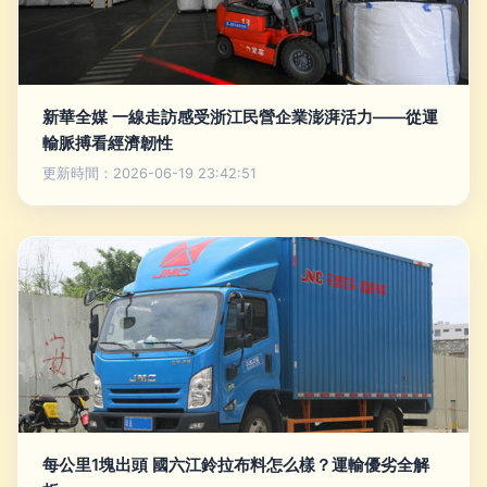
新華全媒 一線走訪感受浙江民營企業澎湃活力——從運
輸脈搏看經濟韌性
更新時間：2026-06-19 23:42:51
每公里1塊出頭 國六江鈴拉布料怎么樣？運輸優劣全解